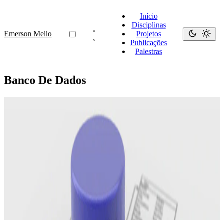
Início
Disciplinas
Emerson Mello
Projetos
Publicações
Palestras
Banco De Dados
Banco De Dados
Banco de Dados
Este curso introduz os conceitos fundamentais de sistemas de banco
de dados e o design de aplicações de banco de dados.
17 ago., 2024
•
1 minutos de leitura
Read more