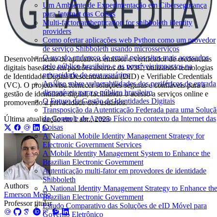
Um Ambiente de Experimentação em Cibersegurança
para Internet das Coisas
Multi-factor authentication for shibboleth identity
providers
Como ofertar aplicações web Python como um provedor
de serviço Shibboleth usando microsserviços
O uso do endereço de email pelos sites mais acessados
Desenvolvimento de aplicativos emissor e verificador de credenciais
pelo público brasileiro e os possíveis impactos na
digitais baseadas em padrões abertos da W3C, utilizando tecnologias
privacidade de seus usuários
de Identidade Digital Descentralizada (DID) e Verifiable Credentials
Análise sobre vulnerabilidades dos periféricos de entrada
(VC). O projeto visa fornecer soluções seguras e confiáveis para a
disponíveis para o público brasileiro
gestão de identidade digital, facilitando o acesso a serviços online e
O Futuro da Gestão de Identidades Digitais
promovendo a privacidade dos usuários.
Transposição da Autenticação Federada para uma Soluç
de Controle de Acesso Físico no contexto da Internet das
Última atualização em
1 abr., 2025
Coisas
A National Mobile Identity Management Strategy for
Electronic Government Services
A Mobile Identity Management System to Enhance the
Brazilian Electronic Government
Autenticação multi-fator em provedores de identidade
Shibboleth
Authors
A National Identity Management Strategy to Enhance th
Emerson Mello
Brazilian Electronic Government
Professor titular
Estudo Comparativo das Soluções de eID Móvel para
Governo Eletrônico