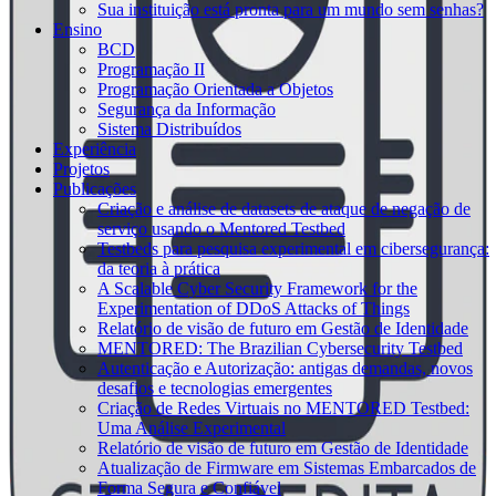
Sua instituição está pronta para um mundo sem senhas?
Ensino
BCD
Programação II
Programação Orientada a Objetos
Segurança da Informação
Sistema Distribuídos
Experiência
Projetos
Publicações
Criação e análise de datasets de ataque de negação de
serviço usando o Mentored Testbed
Testbeds para pesquisa experimental em cibersegurança:
da teoria à prática
A Scalable Cyber Security Framework for the
Experimentation of DDoS Attacks of Things
Relatório de visão de futuro em Gestão de Identidade
MENTORED: The Brazilian Cybersecurity Testbed
Autenticação e Autorização: antigas demandas, novos
desafios e tecnologias emergentes
Criação de Redes Virtuais no MENTORED Testbed:
Uma Análise Experimental
Relatório de visão de futuro em Gestão de Identidade
Atualização de Firmware em Sistemas Embarcados de
Forma Segura e Confiável