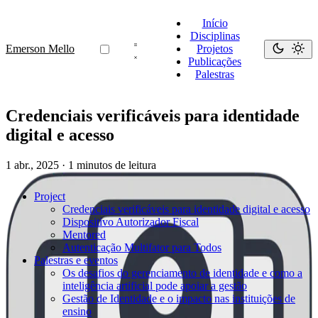
Início
Disciplinas
Emerson Mello
Projetos
Publicações
Palestras
Credenciais verificáveis para identidade
digital e acesso
1 abr., 2025
·
1 minutos de leitura
Project
Credenciais verificáveis para identidade digital e acesso
Dispositivo Autorizador Fiscal
Mentored
Autenticação Multifator para Todos
Palestras e eventos
Os desafios do gerenciamento de identidade e como a
inteligência artificial pode apoiar a gestão
Gestão de Identidade e o impacto nas instituições de
ensino